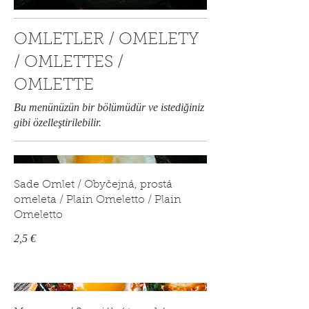
OMLETLER / OMELETY
/ OMLETTES /
OMLETTE
Bu menünüzün bir bölümüdür ve istediğiniz
gibi özelleştirilebilir.
Sade Omlet / Obyčejná, prostá
omeleta / Plain Omeletto / Plain
Omeletto
2,5 €