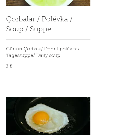
Çorbalar / Polévka /
Soup / Suppe
Günün Çorbası/ Denní polévka/
Tagessuppe/ Daily soup
3 €