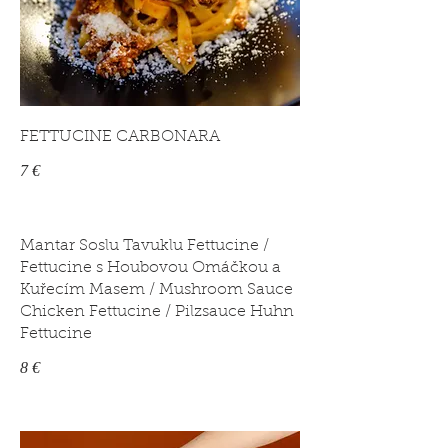
FETTUCINE CARBONARA
7 €
Mantar Soslu Tavuklu Fettucine /
Fettucine s Houbovou Omáčkou a
Kuřecím Masem / Mushroom Sauce
Chicken Fettucine / Pilzsauce Huhn
Fettucine
8 €