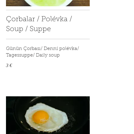
Çorbalar / Polévka /
Soup / Suppe
Günün Çorbası/ Denní polévka/
Tagessuppe/ Daily soup
3 €