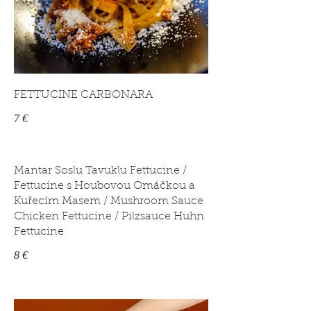
FETTUCINE CARBONARA
7 €
Mantar Soslu Tavuklu Fettucine /
Fettucine s Houbovou Omáčkou a
Kuřecím Masem / Mushroom Sauce
Chicken Fettucine / Pilzsauce Huhn
Fettucine
8 €