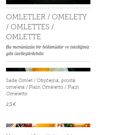
OMLETLER / OMELETY
/ OMLETTES /
OMLETTE
Bu menünüzün bir bölümüdür ve istediğiniz
gibi özelleştirilebilir.
Sade Omlet / Obyčejná, prostá
omeleta / Plain Omeletto / Plain
Omeletto
2,5 €